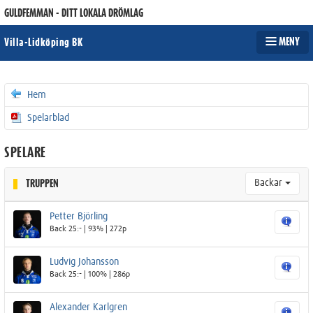
GULDFEMMAN - DITT LOKALA DRÖMLAG
MENY
Villa-Lidköping BK
Hem
Spelarblad
SPELARE
Backar
TRUPPEN
Petter Björling
Back 25:- | 93% | 272p
Ludvig Johansson
Back 25:- | 100% | 286p
Alexander Karlgren