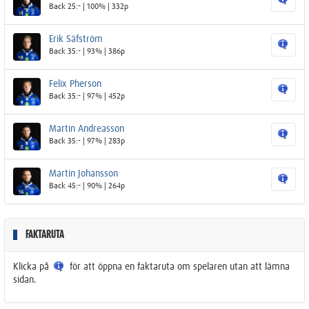
Back 25:- | 100% | 332p
Erik Säfström
Back 35:- | 93% | 386p
Felix Pherson
Back 35:- | 97% | 452p
Martin Andreasson
Back 35:- | 97% | 283p
Martin Johansson
Back 45:- | 90% | 264p
FAKTARUTA
Klicka på
för att öppna en faktaruta om spelaren utan att lämna
sidan.