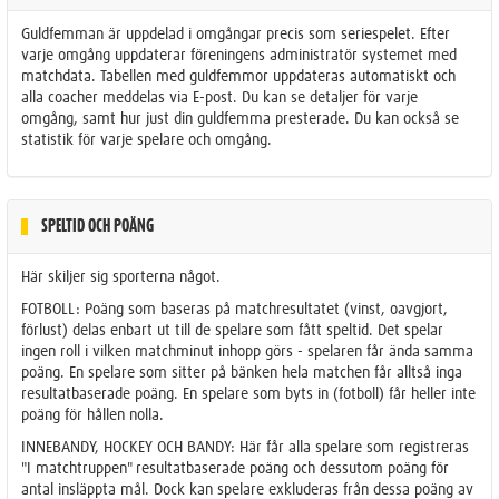
Guldfemman är uppdelad i omgångar precis som seriespelet. Efter
varje omgång uppdaterar föreningens administratör systemet med
matchdata. Tabellen med guldfemmor uppdateras automatiskt och
alla coacher meddelas via E-post. Du kan se detaljer för varje
omgång, samt hur just din guldfemma presterade. Du kan också se
statistik för varje spelare och omgång.
SPELTID OCH POÄNG
Här skiljer sig sporterna något.
FOTBOLL: Poäng som baseras på matchresultatet (vinst, oavgjort,
förlust) delas enbart ut till de spelare som fått speltid. Det spelar
ingen roll i vilken matchminut inhopp görs - spelaren får ända samma
poäng. En spelare som sitter på bänken hela matchen får alltså inga
resultatbaserade poäng. En spelare som byts in (fotboll) får heller inte
poäng för hållen nolla.
INNEBANDY, HOCKEY OCH BANDY: Här får alla spelare som registreras
"I matchtruppen" resultatbaserade poäng och dessutom poäng för
antal insläppta mål. Dock kan spelare exkluderas från dessa poäng av