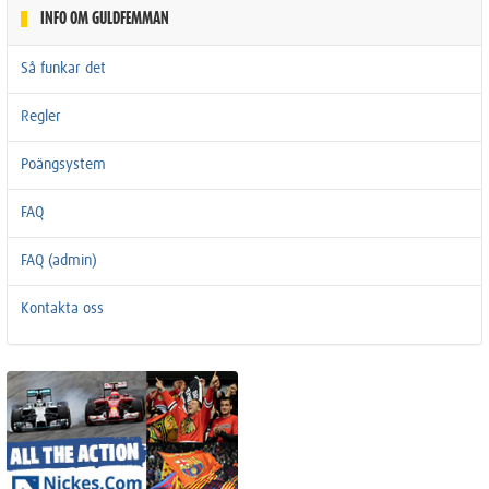
INFO OM GULDFEMMAN
Så funkar det
Regler
Poängsystem
FAQ
FAQ (admin)
Kontakta oss