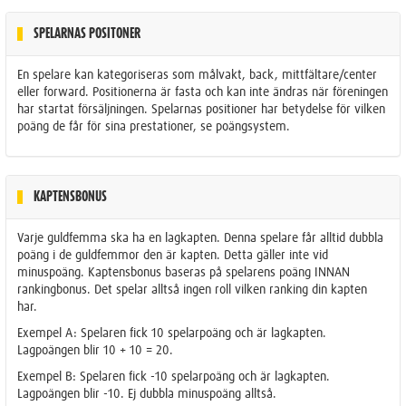
SPELARNAS POSITONER
En spelare kan kategoriseras som målvakt, back, mittfältare/center
eller forward. Positionerna är fasta och kan inte ändras när föreningen
har startat försäljningen. Spelarnas positioner har betydelse för vilken
poäng de får för sina prestationer, se poängsystem.
KAPTENSBONUS
Varje guldfemma ska ha en lagkapten. Denna spelare får alltid dubbla
poäng i de guldfemmor den är kapten. Detta gäller inte vid
minuspoäng. Kaptensbonus baseras på spelarens poäng INNAN
rankingbonus. Det spelar alltså ingen roll vilken ranking din kapten
har.
Exempel A: Spelaren fick 10 spelarpoäng och är lagkapten.
Lagpoängen blir 10 + 10 = 20.
Exempel B: Spelaren fick -10 spelarpoäng och är lagkapten.
Lagpoängen blir -10. Ej dubbla minuspoäng alltså.