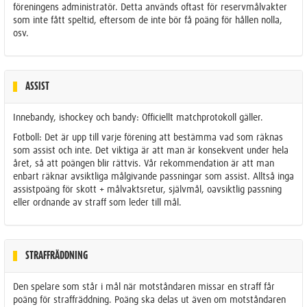
föreningens administratör. Detta används oftast för reservmålvakter
som inte fått speltid, eftersom de inte bör få poäng för hållen nolla,
osv.
ASSIST
Innebandy, ishockey och bandy: Officiellt matchprotokoll gäller.
Fotboll: Det är upp till varje förening att bestämma vad som räknas
som assist och inte. Det viktiga är att man är konsekvent under hela
året, så att poängen blir rättvis. Vår rekommendation är att man
enbart räknar avsiktliga målgivande passningar som assist. Alltså inga
assistpoäng för skott + målvaktsretur, självmål, oavsiktlig passning
eller ordnande av straff som leder till mål.
STRAFFRÄDDNING
Den spelare som står i mål när motståndaren missar en straff får
poäng för straffräddning. Poäng ska delas ut även om motståndaren