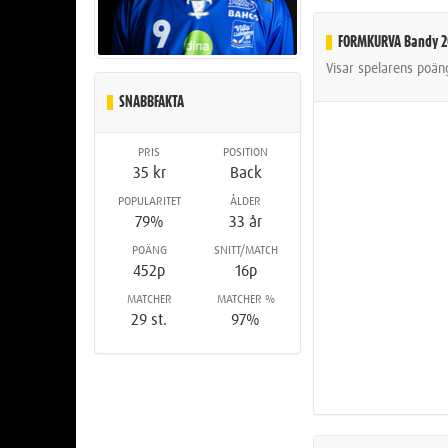
FORMKURVA Bandy 2
Visar spelarens poä
SNABBFAKTA
PRIS
POSITION
35 kr
Back
POPULARITET
ÅLDER
79%
33 år
POÄNG
SNITT/MATCH
452p
16p
MATCHER
MATCHER %
29 st.
97%