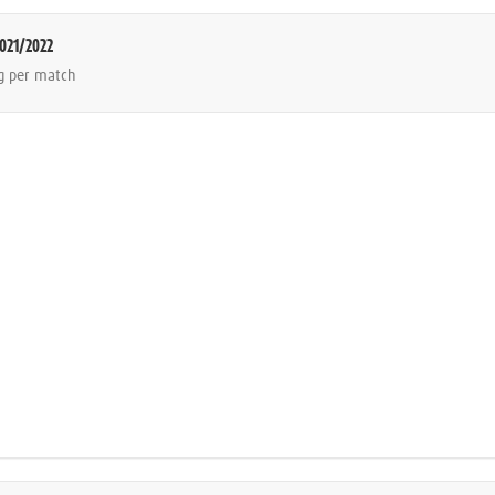
021/2022
ng per match