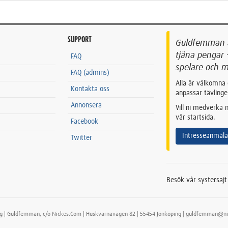
SUPPORT
Guldfemman är
tjäna pengar 
FAQ
spelare och m
FAQ (admins)
Alla är välkomna 
Kontakta oss
anpassar tävlinge
Annonsera
Vill ni medverka
vår startsida.
Facebook
Intresseanmäl
Twitter
Besök vår systersaj
g | Guldfemman, c/o Nickes.Com | Huskvarnavägen 82 | 55454 Jönköping | guldfemman@ni