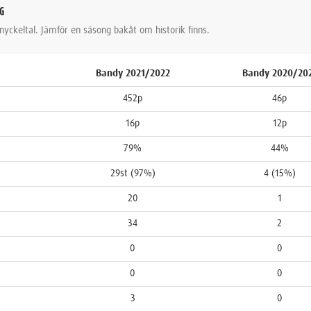
NG
nyckeltal. Jämför en säsong bakåt om historik finns.
Bandy 2021/2022
Bandy 2020/20
452p
46p
16p
12p
79%
44%
29st (97%)
4 (15%)
20
1
34
2
0
0
0
0
3
0