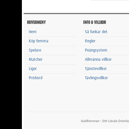
HUVUDMENY
INFO & VILLKOR
Hem
Så funkar det
Köp femma
Regler
Spelare
Poängsystem
Matcher
Allmänna villkor
Ligor
Tjänstevillkor
Prisbord
Tävlingsvillkor
Guldfemman - Ditt Lokala Drömla