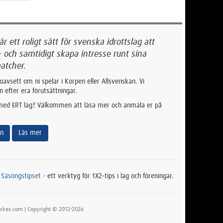
 ett roligt sätt för svenska idrottslag att
- och samtidigt skapa intresse runt sina
atcher.
oavsett om ni spelar i Korpen eller Allsvenskan. Vi
n efter era förutsättningar.
 med ERT lag? Välkommen att läsa mer och anmäla er på
an
Läs mer
t
Säsongstipset
- ett verktyg för 1X2-tips i lag och föreningar.
ckes.com | Copyright © 2012-2026