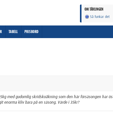
OM TÄVLINGEN
Så funkar det
ER
TABELL
PRISBORD
 95kg med gudomlig skridskoåkning som den här försäsongen har öst
it enorma kliv bara på en säsong. Värde i 35kr?