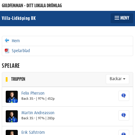
GULDFEMMAN - DITT LOKALA DRÖMLAG
MENY
Villa-Lidköping BK
Hem
Spelarblad
SPELARE
Backar
TRUPPEN
Felix Pherson
Back 35:- | 97% | 452p
Martin Andreasson
Back 35:- | 97% | 283p
Erik Säfström