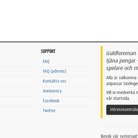
SUPPORT
Guldfemman är
tjäna pengar 
FAQ
spelare och m
FAQ (admins)
Alla är välkomna 
Kontakta oss
anpassar tävlinge
Annonsera
Vill ni medverka
vår startsida.
Facebook
Intresseanmäl
Twitter
Besök vår systersaj