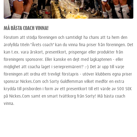
MÅ BÄSTA COACH VINNA!
Förutom att stödja föreningen och samtidigt ha chans att ta hem den
ärofyllda titeln "Årets coach" kan du vinna fina priser från föreningen. Det
kan t.ex. vara årskort, presentkort, prispengar eller produkter från
föreningens sponsorer. Eller kanske en dejt med lagkaptenen - eller
möjlighet att coacha laget i seriepremiären!? :-) Det är upp till varje
föreningen att ordna ett trevligt förstapris - utöver klubbens egna priser
sponsrar Nickes.Com och Sorty Guldfemman vilket medför en extra
krydda till prisborden i form av ett presentkort till ett värde av 500 SEK
på Nickes.Com samt en smart tvättkorg från Sorty! Må bästa coach
vinna.