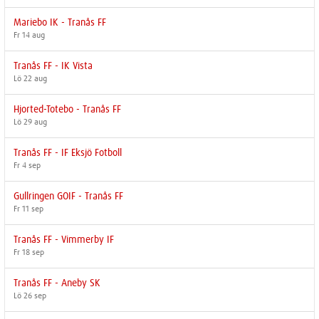
Mariebo IK - Tranås FF
Fr 14 aug
Tranås FF - IK Vista
Lö 22 aug
Hjorted-Totebo - Tranås FF
Lö 29 aug
Tranås FF - IF Eksjö Fotboll
Fr 4 sep
Gullringen GOIF - Tranås FF
Fr 11 sep
Tranås FF - Vimmerby IF
Fr 18 sep
Tranås FF - Aneby SK
Lö 26 sep