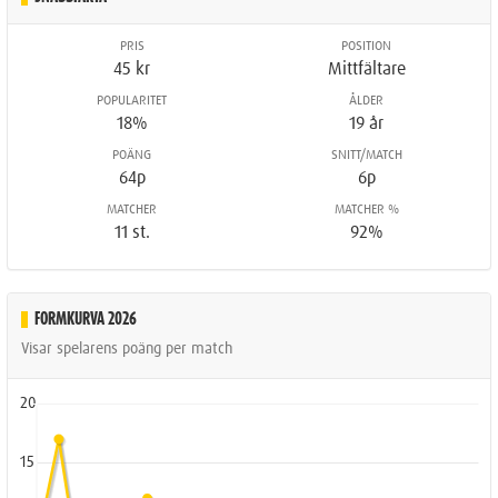
PRIS
POSITION
45 kr
Mittfältare
POPULARITET
ÅLDER
18%
19 år
POÄNG
SNITT/MATCH
64p
6p
MATCHER
MATCHER %
11 st.
92%
FORMKURVA 2026
Visar spelarens poäng per match
20
15