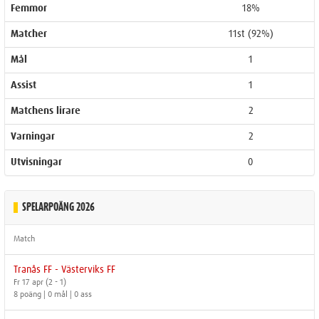
Femmor
18%
Matcher
11st (92%)
Mål
1
Assist
1
Matchens lirare
2
Varningar
2
Utvisningar
0
SPELARPOÄNG 2026
Match
Tranås FF - Västerviks FF
Fr 17 apr (2 - 1)
8 poäng | 0 mål | 0 ass