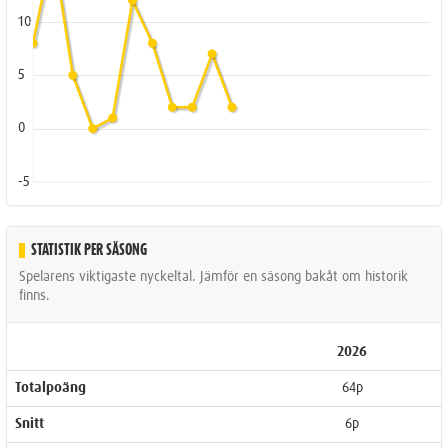
10
5
0
-5
STATISTIK PER SÄSONG
Spelarens viktigaste nyckeltal. Jämför en säsong bakåt om historik
finns.
2026
Totalpoäng
64p
Snitt
6p