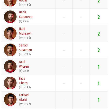
Abbas
-
-
2
(mf) 16 år
Haris
Kaharevic
-
-
2
(f) 25 år
Hadi
Mussawi
-
-
2
(mf) 16 år
Sanad
Sulaiman
-
-
2
(mf) 21 år
Axel
Wigren
-
-
1
(b) 22 år
Elias
Tiberg
-
-
1
(mf) 19 år
Farhad
Ataiei
-
-
1
(mf) 19 år