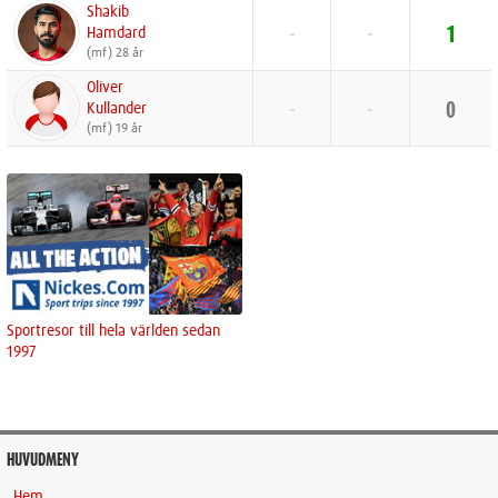
Shakib
Hamdard
-
-
1
(mf) 28 år
Oliver
Kullander
-
-
0
(mf) 19 år
Sportresor till hela världen sedan
1997
HUVUDMENY
Hem