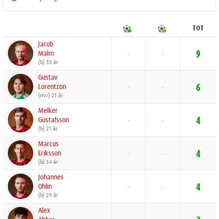
TOT
Jacob
Malm
-
-
9
(b) 33 år
Gustav
Lorentzon
-
-
6
(mv) 21 år
Melker
Gustafsson
-
-
4
(b) 21 år
Marcus
Eriksson
-
-
4
(b) 34 år
Johannes
Ohlin
-
-
4
(b) 29 år
Alex