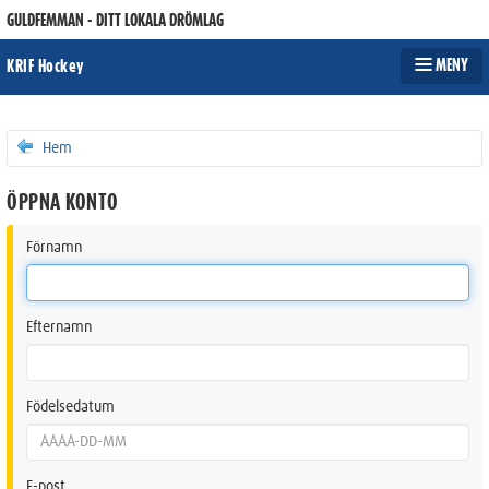
GULDFEMMAN - DITT LOKALA DRÖMLAG
MENY
KRIF Hockey
Hem
ÖPPNA KONTO
Förnamn
Efternamn
Födelsedatum
E-post