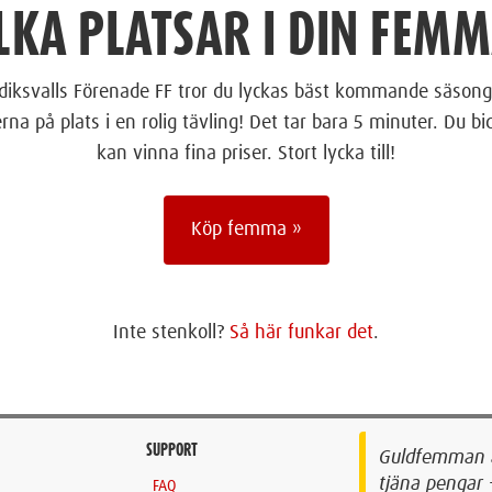
LKA PLATSAR I DIN FEM
diksvalls Förenade FF tror du lyckas bäst kommande säsong? 
na på plats i en rolig tävling! Det tar bara 5 minuter. Du bid
kan vinna fina priser. Stort lycka till!
Köp femma »
Inte stenkoll?
Så här funkar det
.
SUPPORT
Guldfemman är
tjäna pengar 
FAQ