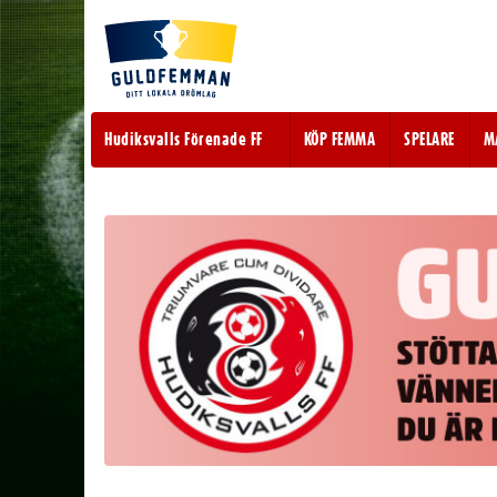
Hudiksvalls Förenade FF
KÖP FEMMA
SPELARE
M