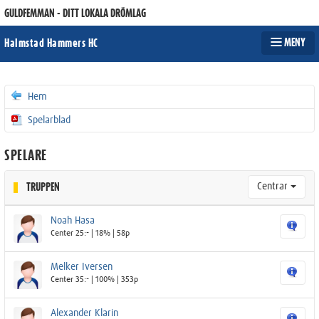
GULDFEMMAN - DITT LOKALA DRÖMLAG
MENY
Halmstad Hammers HC
Hem
Spelarblad
SPELARE
Centrar
TRUPPEN
Noah Hasa
Center 25:- | 18% | 58p
Melker Iversen
Center 35:- | 100% | 353p
Alexander Klarin