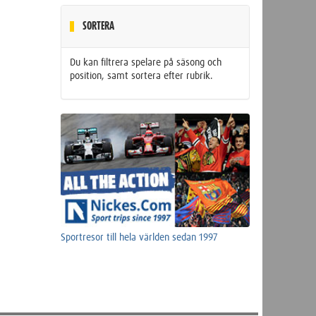
SORTERA
Du kan filtrera spelare på säsong och
position, samt sortera efter rubrik.
Sportresor till hela världen sedan 1997