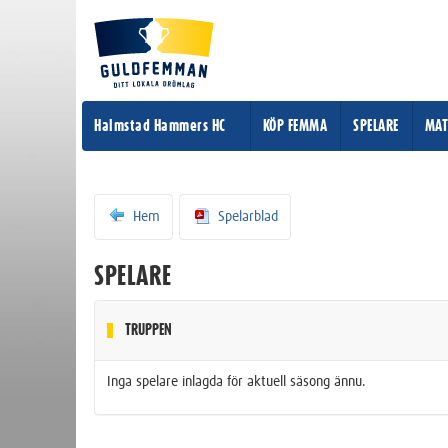
Halmstad Hammers HC
KÖP FEMMA
SPELARE
MAT
Hem
Spelarblad
SPELARE
TRUPPEN
Inga spelare inlagda för aktuell säsong ännu.