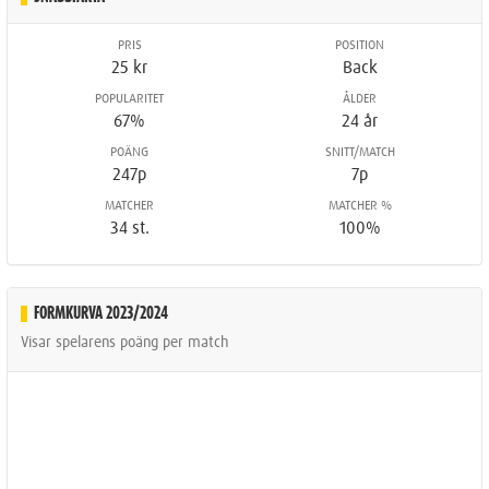
PRIS
POSITION
25 kr
Back
POPULARITET
ÅLDER
67%
24 år
POÄNG
SNITT/MATCH
247p
7p
MATCHER
MATCHER %
34 st.
100%
FORMKURVA 2023/2024
Visar spelarens poäng per match