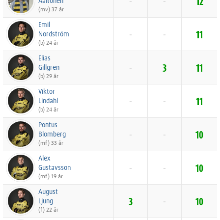
Aaltonen
-
-
12
(mv) 37 år
Emil
Nordström
-
-
11
(b) 24 år
Elias
Gillgren
-
3
11
(b) 29 år
Viktor
Lindahl
-
-
11
(b) 24 år
Pontus
Blomberg
-
-
10
(mf) 33 år
Alex
Gustavsson
-
-
10
(mf) 19 år
August
Ljung
3
-
10
(f) 22 år