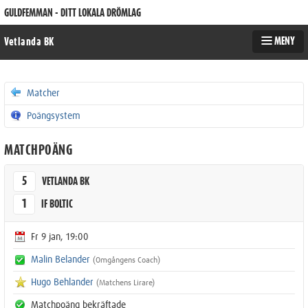
GULDFEMMAN - DITT LOKALA DRÖMLAG
MENY
Vetlanda BK
Matcher
Poängsystem
MATCHPOÄNG
5
VETLANDA BK
1
IF BOLTIC
Fr 9 jan, 19:00
Malin Belander
(Omgångens Coach)
Hugo Behlander
(Matchens Lirare)
Matchpoäng bekräftade