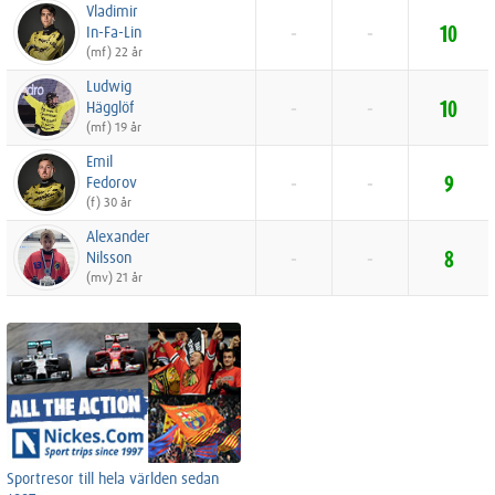
Vladimir
In-Fa-Lin
-
-
10
(mf) 22 år
Ludwig
Hägglöf
-
-
10
(mf) 19 år
Emil
Fedorov
-
-
9
(f) 30 år
Alexander
Nilsson
-
-
8
(mv) 21 år
Sportresor till hela världen sedan