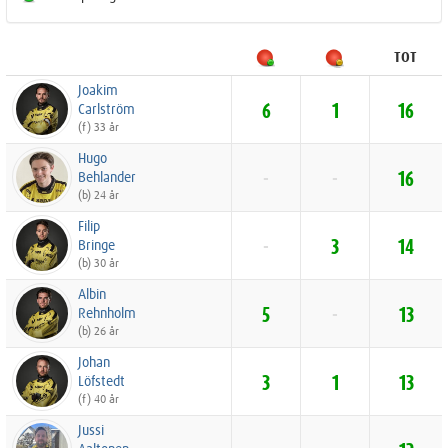
TOT
Joakim
Carlström
6
1
16
(f) 33 år
Hugo
Behlander
-
-
16
(b) 24 år
Filip
Bringe
-
3
14
(b) 30 år
Albin
Rehnholm
5
-
13
(b) 26 år
Johan
Löfstedt
3
1
13
(f) 40 år
Jussi