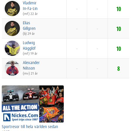
Vladimir
In-Fa-Lin
-
-
10
(mf) 22 år
Elias
Gillgren
-
-
10
(b) 29 år
Ludwig
Hägglöf
-
-
10
(mf) 19 år
Alexander
Nilsson
-
-
8
(mv) 21 år
Sportresor till hela världen sedan