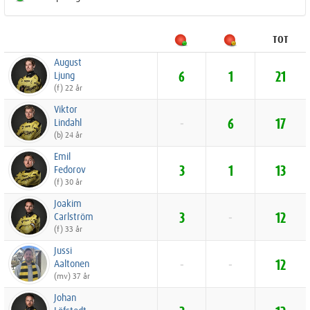
TOT
August
Ljung
6
1
21
(f) 22 år
Viktor
Lindahl
-
6
17
(b) 24 år
Emil
Fedorov
3
1
13
(f) 30 år
Joakim
Carlström
3
-
12
(f) 33 år
Jussi
Aaltonen
-
-
12
(mv) 37 år
Johan