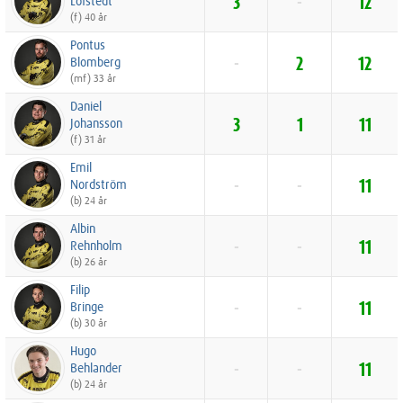
Löfstedt
3
-
12
(f) 40 år
Pontus
Blomberg
-
2
12
(mf) 33 år
Daniel
Johansson
3
1
11
(f) 31 år
Emil
Nordström
-
-
11
(b) 24 år
Albin
Rehnholm
-
-
11
(b) 26 år
Filip
Bringe
-
-
11
(b) 30 år
Hugo
Behlander
-
-
11
(b) 24 år