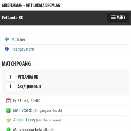
GULDFEMMAN - DITT LOKALA DRÖMLAG
MENY
Vetlanda BK
Matcher
Poängsystem
MATCHPOÄNG
7
VETLANDA BK
1
ÅBY/TJUREDA IF
Fr 31 okt, 20:00
Emil Starck
(Omgångens Coach)
August Ljung
(Matchens Lirare)
Matchpoäng bekräftade