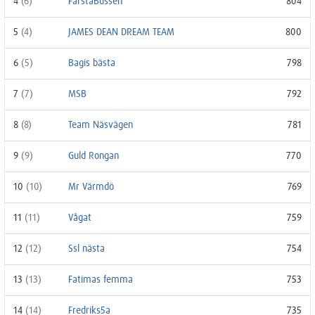
4
(6)
FarstaBussen
804
5
(4)
JAMES DEAN DREAM TEAM
800
6
(5)
Bagis bästa
798
7
(7)
MSB
792
8
(8)
Team Näsvägen
781
9
(9)
Guld Rongan
770
10
(10)
Mr Värmdö
769
11
(11)
Vågat
759
12
(12)
Ssl nästa
754
13
(13)
Fatimas femma
753
14
(14)
Fredriks5a
735