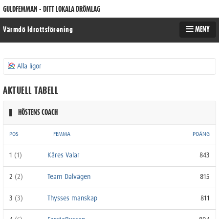
GULDFEMMAN - DITT LOKALA DRÖMLAG
MENY
Värmdö Idrottsförening
Alla ligor
AKTUELL TABELL
HÖSTENS COACH
POS
FEMMA
POÄNG
1
(1)
Kåres Valar
843
2
(2)
Team Dalvägen
815
3
(3)
Thysses manskap
811