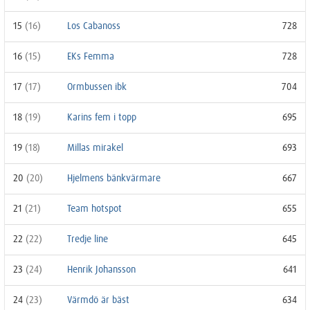
15
(16)
Los Cabanoss
728
16
(15)
EKs Femma
728
17
(17)
Ormbussen ibk
704
18
(19)
Karins fem i topp
695
19
(18)
Millas mirakel
693
20
(20)
Hjelmens bänkvärmare
667
21
(21)
Team hotspot
655
22
(22)
Tredje line
645
23
(24)
Henrik Johansson
641
24
(23)
Värmdö är bäst
634