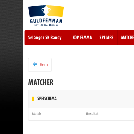
Selånger SK Bandy
KÖP FEMMA
SPELARE
MATCHE
Hem
MATCHER
SPELSCHEMA
Match
Resultat