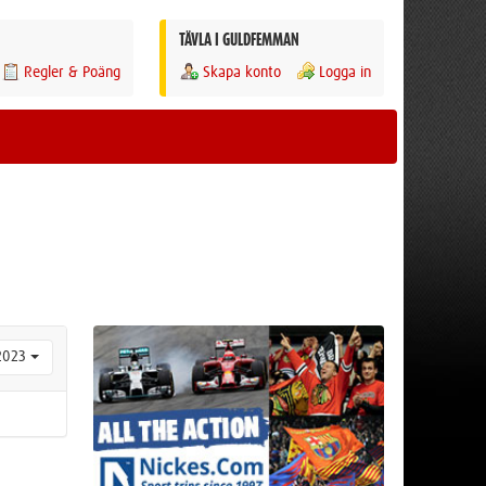
TÄVLA I GULDFEMMAN
Regler & Poäng
Skapa konto
Logga in
2023