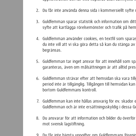
Du får inte använda denna sida i kommersiellt syft
Guldfemman sparar statistik och information om ditt
syfte att kartlägga rörelsemönster och trafik på hem
Guldfemman använder cookies, en textfil som sparas 
du inte vill att vi ska göra detta så kan du stänga 
begränsas.
Guldfemman tar inget ansvar för att innehåll som spar
garanteras, även om målsättningen är att alltid pr
Guldfemman strävar efter att hemsidan ska vara till
period inte är tillgänglig. Tillgången till hemsidan k
bortom Guldfemmans kontroll.
Guldfemman kan inte hållas ansvarig för ev. skador 
Guldfemman och är inte ersättningsskyldig i dessa G
Du ansvarar för att information och bilder du överför 
mot svensk lagstiftning.
Du får inte hämta uppgifter om Guldfemmans förenin