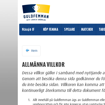
Nässjö IF
KÖP FEMMA
SPELARE
MATCHER
TABE
Hem
ALLMÄNNA VILLKOR
Dessa villkor gäller i samband med nyttjand
Genom att besöka denna sida godkänner du följ
du inte besöka sidan. Villkoren kan komma att
kontinuerligt återkomma till detta dokument fö
Allt innehåll på Guldfemman ägs av Guldfemman eller
upphovsrätten och får inte kopieras utan samtycke