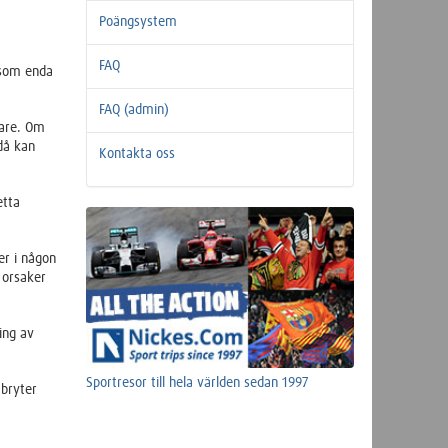
Poängsystem
FAQ
 som enda
FAQ (admin)
kare. Om
då kan
Kontakta oss
etta
er i någon
d orsaker
ing av
Sportresor till hela världen sedan 1997
 bryter