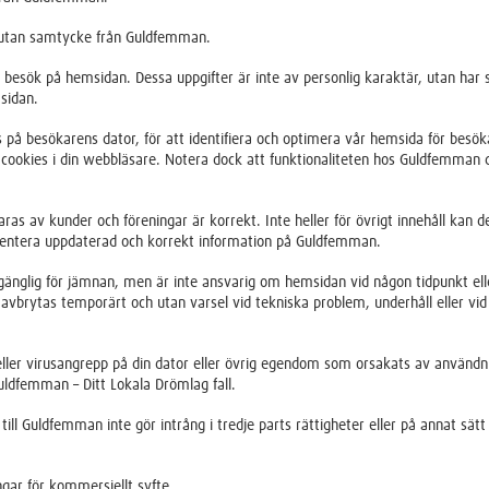
e utan samtycke från Guldfemman.
 besök på hemsidan. Dessa uppgifter är inte av personlig karaktär, utan har
sidan.
på besökarens dator, för att identifiera och optimera vår hemsida för besö
av cookies i din webbläsare. Notera dock att funktionaliteten hos Guldfemman 
as av kunder och föreningar är korrekt. Inte heller för övrigt innehåll kan d
esentera uppdaterad och korrekt information på Guldfemman.
gänglig för jämnan, men är inte ansvarig om hemsidan vid någon tidpunkt ell
an avbrytas temporärt och utan varsel vid tekniska problem, underhåll eller vi
eller virusangrepp på din dator eller övrig egendom som orsakats av användn
uldfemman – Ditt Lokala Drömlag fall.
till Guldfemman inte gör intrång i tredje parts rättigheter eller på annat sätt
gar för kommersiellt syfte.