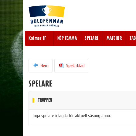
Kalmar FF
KÖP FEMMA
SPELARE
MATCHER
TAB
Hem
Spelarblad
SPELARE
TRUPPEN
Inga spelare inlagda för aktuell säsong ännu.