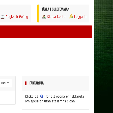
TÄVLA I GULDFEMMAN
Regler & Poäng
Skapa konto
Logga in
ioner
FAKTARUTA
Klicka på
för att öppna en faktaruta
om spelaren utan att lämna sidan.