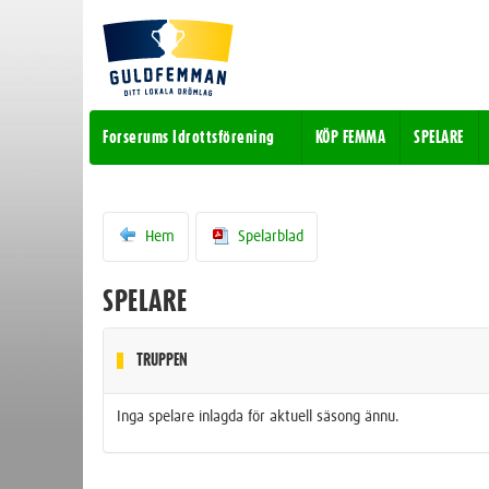
Forserums Idrottsförening
KÖP FEMMA
SPELARE
Hem
Spelarblad
SPELARE
TRUPPEN
Inga spelare inlagda för aktuell säsong ännu.