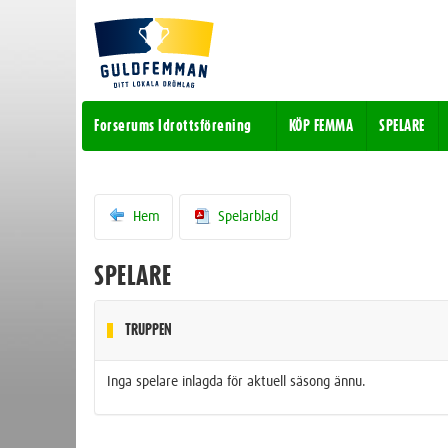
Forserums Idrottsförening
KÖP FEMMA
SPELARE
Hem
Spelarblad
SPELARE
TRUPPEN
Inga spelare inlagda för aktuell säsong ännu.