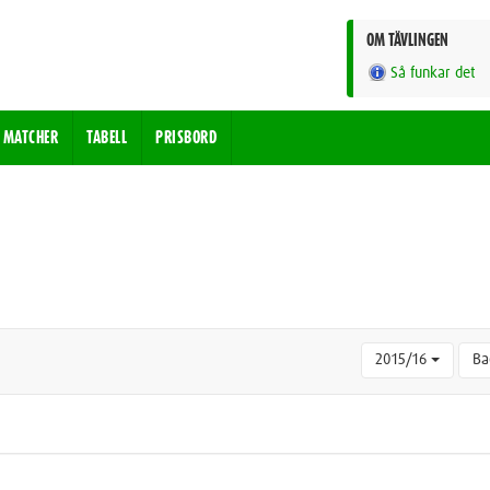
OM TÄVLINGEN
Så funkar det
MATCHER
TABELL
PRISBORD
2015/16
Ba