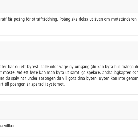
raff får poäng för straffräddning. Poäng ska delas ut även om motståndaren
fter har du ett bytestillfälle inför varje ny omgång (du kan byta hur många du 
 inget måste. Vid ett byte kan man byta ut samtliga spelare, ändra lagkapten oc
jer du själv när under säsongen du vill göra dina byten. Byten kan inte geno
t till poängen är sparad i systemet.
 villkor.