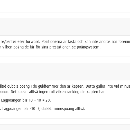
e/center eller forward. Positionerna är fasta och kan inte ändras när föreni
ör vilken poäng de får för sina prestationer, se poängsystem.
ltid dubbla poäng i de guldfemmor den är kapten. Detta gäller inte vid minu
s. Det spelar alltså ingen roll vilken ranking din kapten har.
 Lagpoängen blir 10 + 10 = 20.
. Lagpoängen blir -10. Ej dubbla minuspoäng alltså.