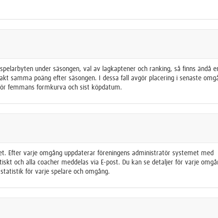
 spelarbyten under säsongen, val av lagkaptener och ranking, så finns ändå e
xakt samma poäng efter säsongen. I dessa fall avgör placering i senaste omg
r femmans formkurva och sist köpdatum.
t. Efter varje omgång uppdaterar föreningens administratör systemet med
kt och alla coacher meddelas via E-post. Du kan se detaljer för varje omgå
tatistik för varje spelare och omgång.