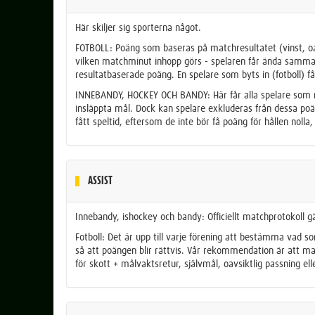
Här skiljer sig sporterna något.
FOTBOLL: Poäng som baseras på matchresultatet (vinst, oavgj
vilken matchminut inhopp görs - spelaren får ända samma 
resultatbaserade poäng. En spelare som byts in (fotboll) får
INNEBANDY, HOCKEY OCH BANDY: Här får alla spelare som r
insläppta mål. Dock kan spelare exkluderas från dessa po
fått speltid, eftersom de inte bör få poäng för hållen nolla,
ASSIST
Innebandy, ishockey och bandy: Officiellt matchprotokoll gä
Fotboll: Det är upp till varje förening att bestämma vad s
så att poängen blir rättvis. Vår rekommendation är att ma
för skott + målvaktsretur, självmål, oavsiktlig passning ell