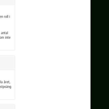
n roll i
 antal
som inte
la året,
istpoäng