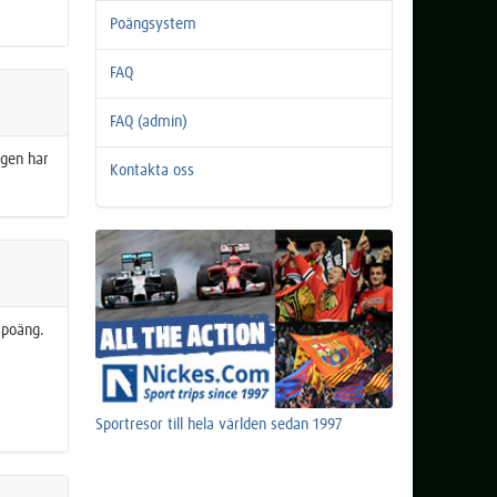
Poängsystem
FAQ
FAQ (admin)
ngen har
Kontakta oss
spoäng.
Sportresor till hela världen sedan 1997