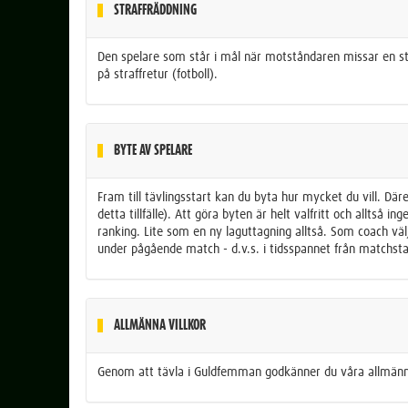
STRAFFRÄDDNING
Den spelare som står i mål när motståndaren missar en st
på straffretur (fotboll).
BYTE AV SPELARE
Fram till tävlingsstart kan du byta hur mycket du vill. Däre
detta tillfälle). Att göra byten är helt valfritt och alltså
ranking. Lite som en ny laguttagning alltså. Som coach väl
under pågående match - d.v.s. i tidsspannet från matchstar
ALLMÄNNA VILLKOR
Genom att tävla i Guldfemman godkänner du våra allmänna