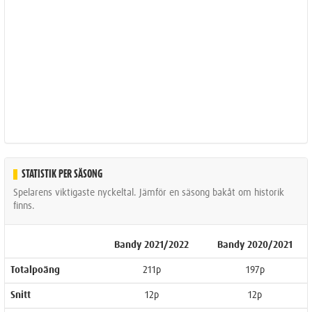
STATISTIK PER SÄSONG
Spelarens viktigaste nyckeltal. Jämför en säsong bakåt om historik
finns.
Bandy 2021/2022
Bandy 2020/2021
Totalpoäng
211p
197p
Snitt
12p
12p