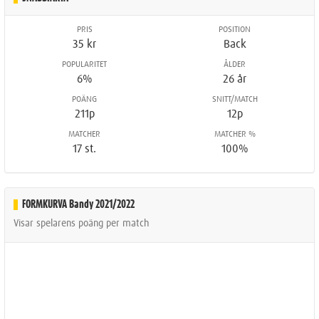
PRIS
POSITION
35 kr
Back
POPULARITET
ÅLDER
6%
26 år
POÄNG
SNITT/MATCH
211p
12p
MATCHER
MATCHER %
17 st.
100%
FORMKURVA Bandy 2021/2022
Visar spelarens poäng per match