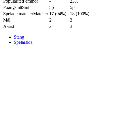
Popularitet
Femmor
-
23%
Poängsnitt
Snitt
5p
5p
Spelade matcher
Matcher
17 (94%)
18 (100%)
Mål
2
3
Assist
2
3
Stäng
Spelarsida