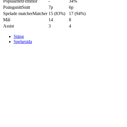
Popularitet
Femmor
-
34%
Poängsnitt
Snitt
7p
6p
Spelade matcher
Matcher
15 (83%)
17 (94%)
Mål
14
8
Assist
3
4
Stäng
Spelarsida