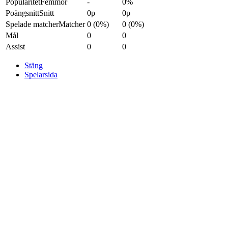
Popularitet
Femmor
-
0%
Poängsnitt
Snitt
0p
0p
Spelade matcher
Matcher
0 (0%)
0 (0%)
Mål
0
0
Assist
0
0
Stäng
Spelarsida