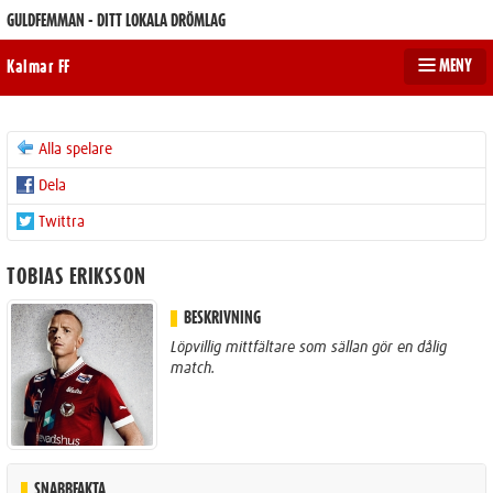
GULDFEMMAN - DITT LOKALA DRÖMLAG
MENY
Kalmar FF
Alla spelare
Dela
Twittra
TOBIAS ERIKSSON
BESKRIVNING
Löpvillig mittfältare som sällan gör en dålig
match.
SNABBFAKTA