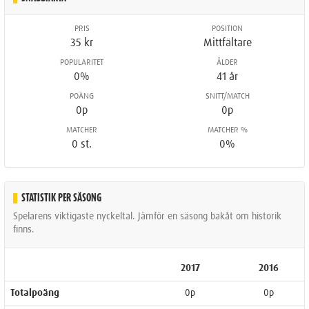
PRIS
POSITION
35 kr
Mittfältare
POPULARITET
ÅLDER
0%
41 år
POÄNG
SNITT/MATCH
0p
0p
MATCHER
MATCHER %
0 st.
0%
STATISTIK PER SÄSONG
Spelarens viktigaste nyckeltal. Jämför en säsong bakåt om historik
finns.
2017
2016
Totalpoäng
0p
0p