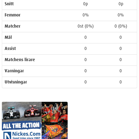
Snitt
0p
0p
Femmor
0%
0%
Matcher
0st (0%)
0 (0%)
Mål
0
0
Assist
0
0
Matchens lirare
0
0
Varningar
0
0
Utvisningar
0
0