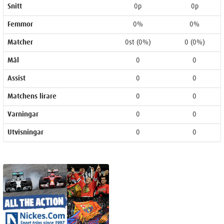
Snitt
0p
0p
Femmor
0%
0%
Matcher
0st (0%)
0 (0%)
Mål
0
0
Assist
0
0
Matchens lirare
0
0
Varningar
0
0
Utvisningar
0
0