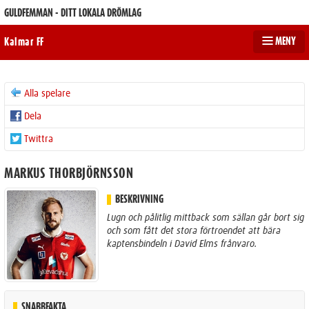
GULDFEMMAN - DITT LOKALA DRÖMLAG
MENY
Kalmar FF
Alla spelare
Dela
Twittra
MARKUS THORBJÖRNSSON
BESKRIVNING
Lugn och pålitlig mittback som sällan går bort sig
och som fått det stora förtroendet att bära
kaptensbindeln i David Elms frånvaro.
SNABBFAKTA