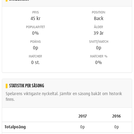
PRIS
POSITION
45 kr
Back
POPULARITET
ÅLDER
0%
39 år
POÄNG
SNITT/MATCH
0p
0p
MATCHER
MATCHER %
0 st.
0%
STATISTIK PER SÄSONG
Spelarens viktigaste nyckeltal. Jämför en säsong bakåt om historik
finns.
2017
2016
Totalpoäng
0p
0p