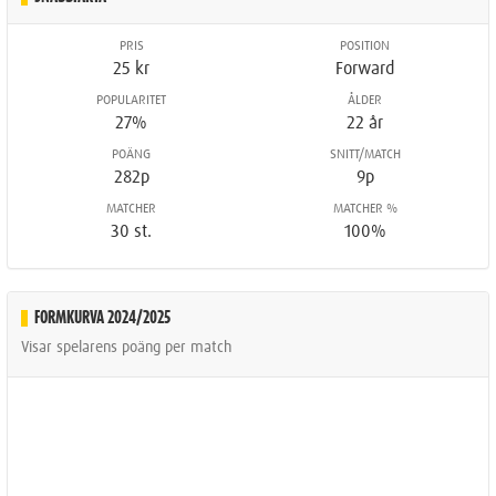
PRIS
POSITION
25 kr
Forward
POPULARITET
ÅLDER
27%
22 år
POÄNG
SNITT/MATCH
282p
9p
MATCHER
MATCHER %
30 st.
100%
FORMKURVA 2024/2025
Visar spelarens poäng per match