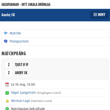
GULDFEMMAN - DITT LOKALA DRÖMLAG
MENY
Aneby SK
Matcher
Poängsystem
MATCHPOÄNG
2
TJUST IF FF
2
ANEBY SK
Lö 10 maj, 13:00
Vilgot Ljungström
(Omgångens Coach)
Herman Lago
(Matchens Lirare)
Matchpoäng bekräftade