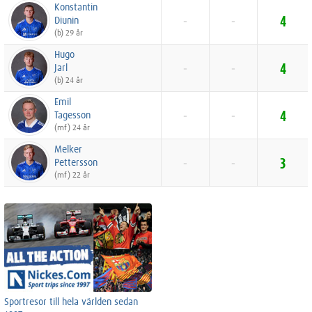
Konstantin
Diunin
-
-
4
(b) 29 år
Hugo
Jarl
-
-
4
(b) 24 år
Emil
Tagesson
-
-
4
(mf) 24 år
Melker
Pettersson
-
-
3
(mf) 22 år
Sportresor till hela världen sedan