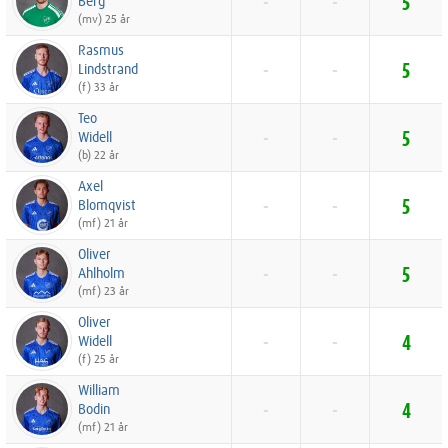
Berg
-
-
5
(mv) 25 år
Rasmus
Lindstrand
-
-
5
(f) 33 år
Teo
Widell
-
-
5
(b) 22 år
Axel
Blomqvist
-
-
5
(mf) 21 år
Oliver
Ahlholm
-
-
5
(mf) 23 år
Oliver
Widell
-
-
4
(f) 25 år
William
Bodin
-
-
4
(mf) 21 år