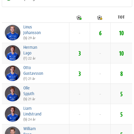
TOT
Linus
Johansson
-
6
10
(b) 29 år
Herman
Lago
3
-
10
(f) 22 år
Otto
Gustavsson
3
-
8
(f) 21 år
Olle
Spjuth
-
-
5
(b) 21 år
Liam
Lindstrand
-
-
5
(b) 24 år
William